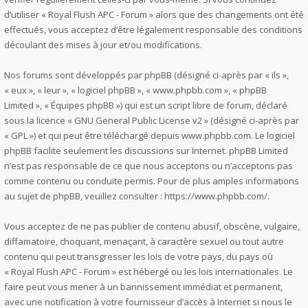
d’utiliser « Royal Flush APC - Forum » alors que des changements ont été
effectués, vous acceptez d’être légalement responsable des conditions
découlant des mises à jour et/ou modifications.
Nos forums sont développés par phpBB (désigné ci-après par « ils »,
« eux », « leur », « logiciel phpBB », « www.phpbb.com », « phpBB
Limited », « Équipes phpBB ») qui est un script libre de forum, déclaré
sous la licence «
GNU General Public License v2
» (désigné ci-après par
« GPL ») et qui peut être téléchargé depuis
www.phpbb.com
. Le logiciel
phpBB facilite seulement les discussions sur Internet. phpBB Limited
n’est pas responsable de ce que nous acceptons ou n’acceptons pas
comme contenu ou conduite permis. Pour de plus amples informations
au sujet de phpBB, veuillez consulter :
https://www.phpbb.com/
.
Vous acceptez de ne pas publier de contenu abusif, obscène, vulgaire,
diffamatoire, choquant, menaçant, à caractère sexuel ou tout autre
contenu qui peut transgresser les lois de votre pays, du pays où
« Royal Flush APC - Forum » est hébergé ou les lois internationales. Le
faire peut vous mener à un bannissement immédiat et permanent,
avec une notification à votre fournisseur d’accès à Internet si nous le