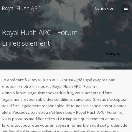
Royal Flush APC
Connexion
Royal Flush APC - Forum -
Enregistrement
En accédant à « Royal Flush APC - Forum » (désigné ci-après par
« nous », « notre », « nos », « Royal Flush APC - Forum »,
« http://forum.angoulemepokerclub.fr »), vous acceptez d’être
légalement responsable des conditions suivantes. Si vous n’acceptez
pas d’être légalement responsable de toutes les conditions suivantes,
alors n’accédez pas et/ou n’utilisez pas « Royal Flush APC - Forum ».
Nous pouvons modifier celles-ci à n’importe quel moment et nous
ferons tout pour que vous en soyez informé, bien qu’il soit prudent de
vérifier régulièrement celles-ci par vous-même. Si vous continuez