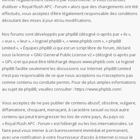
d’utiliser « Royal Flush APC - Forum » alors que des changements ont été
effectués, vous acceptez d’être légalement responsable des conditions
découlant des mises à jour et/ou modifications.
Nos forums sont développés par phpBB (désigné ci-après par « ils »,
« eux », « leur », « logiciel phpBB », « www.phpbb.com », « phpBB
Limited », « Équipes phpBB ») qui est un script libre de forum, déclaré
sous la licence «
GNU General Public License v2
» (désigné ci-après par
« GPL ») et qui peut être téléchargé depuis
www.phpbb.com
. Le logiciel
phpBB facilite seulement les discussions sur Internet. phpBB Limited
n’est pas responsable de ce que nous acceptons ou n’acceptons pas
comme contenu ou conduite permis. Pour de plus amples informations
au sujet de phpBB, veuillez consulter :
https://www.phpbb.com/
.
Vous acceptez de ne pas publier de contenu abusif, obscène, vulgaire,
diffamatoire, choquant, menaçant, à caractère sexuel ou tout autre
contenu qui peut transgresser les lois de votre pays, du pays où
« Royal Flush APC - Forum » est hébergé ou les lois internationales. Le
faire peut vous mener à un bannissement immédiat et permanent,
avec une notification à votre fournisseur d’accès à Internet si nous le