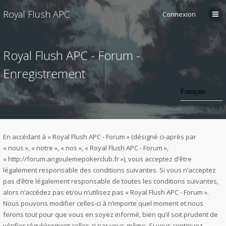
Royal Flush APC
Connexion
Royal Flush APC - Forum -
Enregistrement
En accédant à « Royal Flush APC - Forum » (désigné ci-après par
« nous », « notre », « nos », « Royal Flush APC - Forum »,
« http://forum.angoulemepokerclub.fr »), vous acceptez d’être
légalement responsable des conditions suivantes. Si vous n’acceptez
pas d’être légalement responsable de toutes les conditions suivantes,
alors n’accédez pas et/ou n’utilisez pas « Royal Flush APC - Forum ».
Nous pouvons modifier celles-ci à n’importe quel moment et nous
ferons tout pour que vous en soyez informé, bien qu’il soit prudent de
vérifier régulièrement celles-ci par vous-même. Si vous continuez