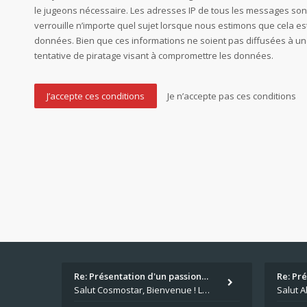
le jugeons nécessaire. Les adresses IP de tous les messages son
verrouille n’importe quel sujet lorsque nous estimons que cela 
données. Bien que ces informations ne soient pas diffusées à un
tentative de piratage visant à compromettre les données.
Re: Présentation d'un passion…
Re: Pr
Salut Cosmostar, Bienvenue ! Les paris sportifs en plus du poker, c'est ce que je fais aussi. Surtout la NBA, je mise su