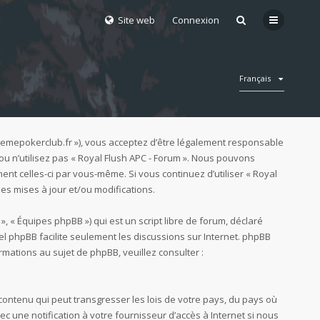
Site web
Connexion
Français
goulemepokerclub.fr »), vous acceptez d’être légalement responsable
ou n’utilisez pas « Royal Flush APC - Forum ». Nous pouvons
ent celles-ci par vous-même. Si vous continuez d’utiliser « Royal
s mises à jour et/ou modifications.
», « Équipes phpBB ») qui est un script libre de forum, déclaré
ciel phpBB facilite seulement les discussions sur Internet. phpBB
ations au sujet de phpBB, veuillez consulter :
contenu qui peut transgresser les lois de votre pays, du pays où
c une notification à votre fournisseur d’accès à Internet si nous