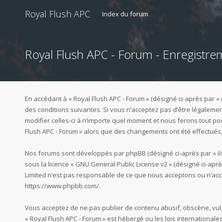
Royal Flush APC
Index du forum
Royal Flush APC - Forum - Enregistre
En accédant à « Royal Flush APC - Forum » (désigné ci-après par « 
des conditions suivantes. Si vous n’acceptez pas d’être légalemen
modifier celles-ci à n’importe quel moment et nous ferons tout pou
Flush APC - Forum » alors que des changements ont été effectués,
Nos forums sont développés par phpBB (désigné ci-après par « ils »,
sous la licence «
GNU General Public License v2
» (désigné ci-aprè
Limited n’est pas responsable de ce que nous acceptons ou n’acc
https://www.phpbb.com/
.
Vous acceptez de ne pas publier de contenu abusif, obscène, vulg
« Royal Flush APC - Forum » est hébergé ou les lois international