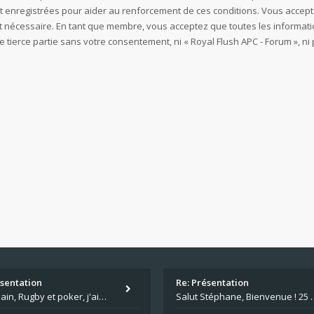
t enregistrées pour aider au renforcement de ces conditions. Vous accept
est nécessaire. En tant que membre, vous acceptez que toutes les informa
e tierce partie sans votre consentement, ni « Royal Flush APC - Forum »,
ésentation
Re: Présentation
Salut Alain, Rugby et poker, j'aime bien le mélange. Tu suis le rugby du coin ? Moi j'essaie d'aller voir des matchs de
Salut Stéphane, Bienvenue ! 25 ans de poker c'est du v