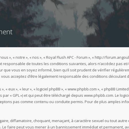
ment
nous », « notre », « nos », « Royal Flush APC - Forum », « http://forum.an
t responsable de toutes les conditions suivantes, alors n’accédez pas et/
r que vous en soyez informé, bien qu’il soit prudent de vérifier régulièrem
 vous acceptez d’être légalement responsable des conditions découlant de
 « eux », « leur », « logiciel phpBB », « www.phpbb.com », « phpBB Limited 
s par « GPL ») et qui peut être téléchargé depuis
www.phpbb.com
. Le logi
eptons pas comme contenu ou conduite permis. Pour de plus amples inform
aire, diffamatoire, choquant, menaçant, à caractère sexuel ou tout autre 
es. Le faire peut vous mener à un bannissement immédiat et permanent, ave