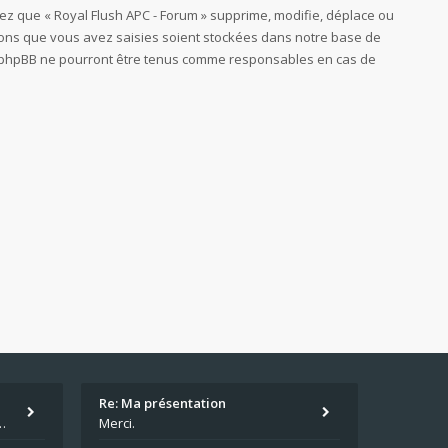
ez que « Royal Flush APC - Forum » supprime, modifie, déplace ou
tions que vous avez saisies soient stockées dans notre base de
 ni phpBB ne pourront être tenus comme responsables en cas de
Re: Ma présentation
écu quand même. Moi je suis relativementnouveau (2018) mais j'ai a
Merci.