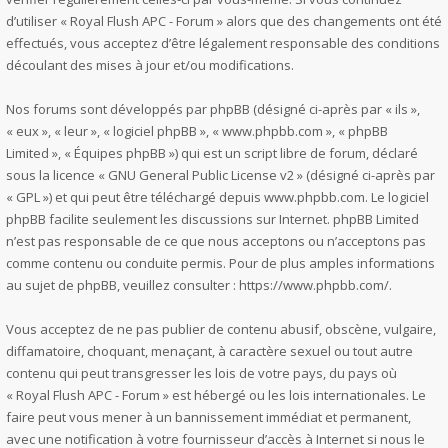
d’utiliser « Royal Flush APC - Forum » alors que des changements ont été
effectués, vous acceptez d’être légalement responsable des conditions
découlant des mises à jour et/ou modifications.
Nos forums sont développés par phpBB (désigné ci-après par « ils »,
« eux », « leur », « logiciel phpBB », « www.phpbb.com », « phpBB
Limited », « Équipes phpBB ») qui est un script libre de forum, déclaré
sous la licence «
GNU General Public License v2
» (désigné ci-après par
« GPL ») et qui peut être téléchargé depuis
www.phpbb.com
. Le logiciel
phpBB facilite seulement les discussions sur Internet. phpBB Limited
n’est pas responsable de ce que nous acceptons ou n’acceptons pas
comme contenu ou conduite permis. Pour de plus amples informations
au sujet de phpBB, veuillez consulter :
https://www.phpbb.com/
.
Vous acceptez de ne pas publier de contenu abusif, obscène, vulgaire,
diffamatoire, choquant, menaçant, à caractère sexuel ou tout autre
contenu qui peut transgresser les lois de votre pays, du pays où
« Royal Flush APC - Forum » est hébergé ou les lois internationales. Le
faire peut vous mener à un bannissement immédiat et permanent,
avec une notification à votre fournisseur d’accès à Internet si nous le