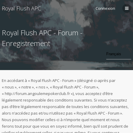
Royal Flush APC
Connexion
Royal Flush APC - Forum -
Enregistrement
En accédant à « Royal Flush APC - Forum » (désigné ci-après par
« nous », « notre », « nos », « Royal Flush APC - Forum »,
« http://forum.angoulemepokerclub.fr »), vous acceptez d’être
légalement responsable des conditions suivantes. Si vous n’acceptez
pas d’être légalement responsable de toutes les conditions suivantes,
alors n’accédez pas et/ou n’utilisez pas « Royal Flush APC - Forum ».
Nous pouvons modifier celles-ci à n’importe quel moment et nous
ferons tout pour que vous en soyez informé, bien qu’il soit prudent de
vérifier régulièrement celles-ci par vous-même. Si vous continuez