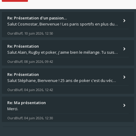
Re: Présentation d'un passion…
Salut Cosmostar, Bienvenue ! Les paris sportifs en plus du poker, c'est ce que je fais aussi. Surtout la NBA, je mise su
OursBluff
10 juin 2026, 12:50
,
Re: Présentation
Salut Alain, Rugby et poker, j'aime bien le mélange. Tu suis le rugby du coin ? Moi j'essaie d'aller voir des matchs de
OursBluff
08 juin 2026, 09:42
,
Re: Présentation
Salut Stéphane, Bienvenue ! 25 ans de poker c'est du vécu quand même. Moi je suis relativementnouveau (2018) mais j'ai a
OursBluff
04 juin 2026, 12:42
,
Re: Ma présentation
Merci.
OursBluff
04 juin 2026, 12:30
,