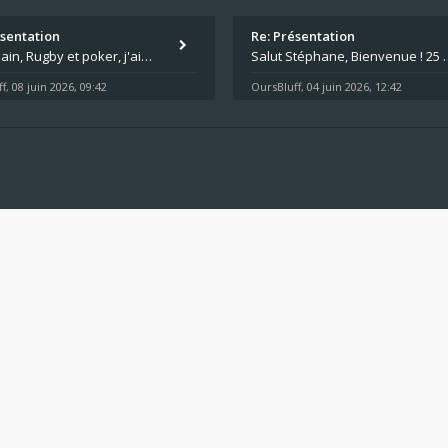
ésentation
Re: Présentation
Salut Alain, Rugby et poker, j'aime bien le mélange. Tu suis le rugby du coin ? Moi j'essaie d'aller voir des matchs de
Salut Stéphane, Bienvenue ! 25 ans de poker c'est du v
f
08 juin 2026, 09:42
OursBluff
04 juin 2026, 12:42
,
,