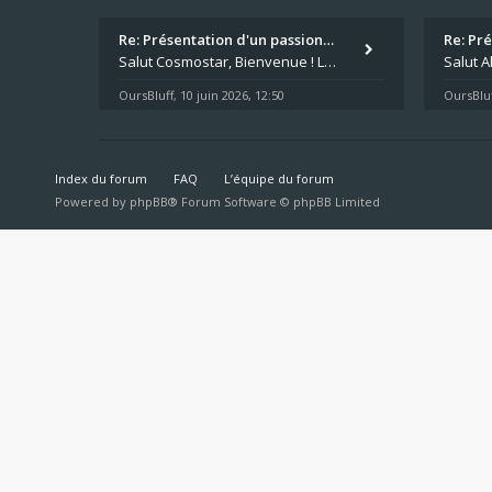
Re: Présentation d'un passion…
Re: Pr
Salut Cosmostar, Bienvenue ! Les paris sportifs en plus du poker, c'est ce que je fais aussi. Surtout la NBA, je mise su
OursBluff
10 juin 2026, 12:50
OursBluf
,
Index du forum
FAQ
L’équipe du forum
Powered by
phpBB
® Forum Software © phpBB Limited