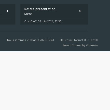
Re: Ma présentation
écu quand même. Moi je suis relativementnouveau (2018) mais j'ai a
Merci.
OursBluff
04 juin 2026, 12:30
,
Nous sommes le 08 août 2026, 17:41
Heures au format
UTC+02:00
Ravaio Theme by
Gramziu