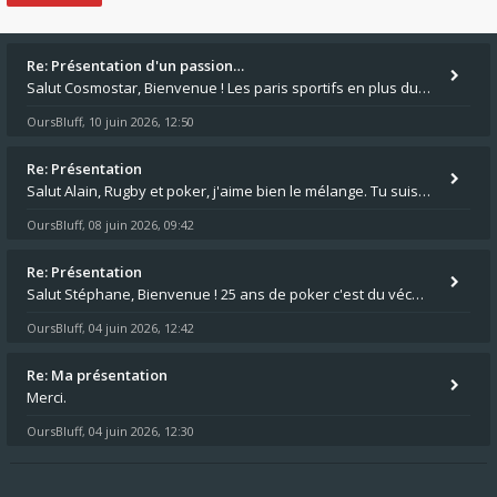
Re: Présentation d'un passion…
Salut Cosmostar, Bienvenue ! Les paris sportifs en plus du poker, c'est ce que je fais aussi. Surtout la NBA, je mise su
OursBluff
10 juin 2026, 12:50
,
Re: Présentation
Salut Alain, Rugby et poker, j'aime bien le mélange. Tu suis le rugby du coin ? Moi j'essaie d'aller voir des matchs de
OursBluff
08 juin 2026, 09:42
,
Re: Présentation
Salut Stéphane, Bienvenue ! 25 ans de poker c'est du vécu quand même. Moi je suis relativementnouveau (2018) mais j'ai a
OursBluff
04 juin 2026, 12:42
,
Re: Ma présentation
Merci.
OursBluff
04 juin 2026, 12:30
,