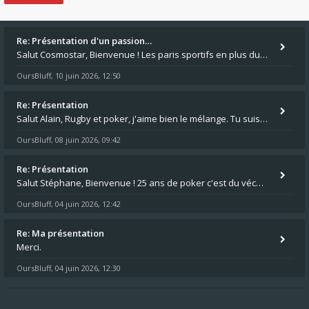
Re: Présentation d'un passion…
Salut Cosmostar, Bienvenue ! Les paris sportifs en plus du poker, c'est ce que je fais aussi. Surtout la NBA, je mise su
OursBluff
10 juin 2026, 12:50
,
Re: Présentation
Salut Alain, Rugby et poker, j'aime bien le mélange. Tu suis le rugby du coin ? Moi j'essaie d'aller voir des matchs de
OursBluff
08 juin 2026, 09:42
,
Re: Présentation
Salut Stéphane, Bienvenue ! 25 ans de poker c'est du vécu quand même. Moi je suis relativementnouveau (2018) mais j'ai a
OursBluff
04 juin 2026, 12:42
,
Re: Ma présentation
Merci.
OursBluff
04 juin 2026, 12:30
,