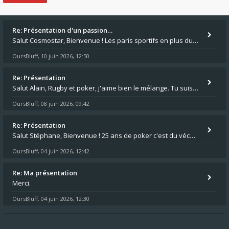
Re: Présentation d'un passion…
Salut Cosmostar, Bienvenue ! Les paris sportifs en plus du poker, c'est ce que je fais aussi. Surtout la NBA, je mise su
OursBluff
10 juin 2026, 12:50
,
Re: Présentation
Salut Alain, Rugby et poker, j'aime bien le mélange. Tu suis le rugby du coin ? Moi j'essaie d'aller voir des matchs de
OursBluff
08 juin 2026, 09:42
,
Re: Présentation
Salut Stéphane, Bienvenue ! 25 ans de poker c'est du vécu quand même. Moi je suis relativementnouveau (2018) mais j'ai a
OursBluff
04 juin 2026, 12:42
,
Re: Ma présentation
Merci.
OursBluff
04 juin 2026, 12:30
,