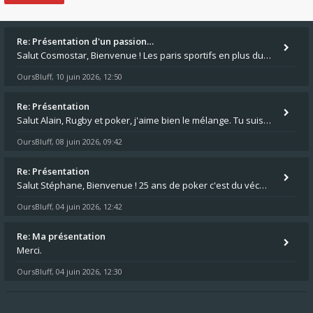
Re: Présentation d'un passion…
Salut Cosmostar, Bienvenue ! Les paris sportifs en plus du poker, c'est ce que je fais aussi. Surtout la NBA, je mise su
OursBluff
10 juin 2026, 12:50
,
Re: Présentation
Salut Alain, Rugby et poker, j'aime bien le mélange. Tu suis le rugby du coin ? Moi j'essaie d'aller voir des matchs de
OursBluff
08 juin 2026, 09:42
,
Re: Présentation
Salut Stéphane, Bienvenue ! 25 ans de poker c'est du vécu quand même. Moi je suis relativementnouveau (2018) mais j'ai a
OursBluff
04 juin 2026, 12:42
,
Re: Ma présentation
Merci.
OursBluff
04 juin 2026, 12:30
,