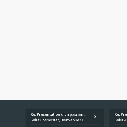
Re: Présentation d'un passion…
Re: Pr
Salut Cosmostar, Bienvenue ! Les paris sportifs en plus du poker, c'est ce que je fais aussi. Surtout la NBA, je mise su