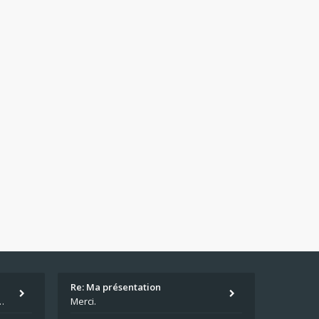
Re: Ma présentation
écu quand même. Moi je suis relativementnouveau (2018) mais j'ai a
Merci.