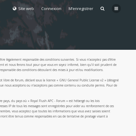
Site web
Connexion
M’enregistrer
tre légalement responsable des conditions suivantes. Si vous n’acceptez pas d’être
ment et nous ferons tout pour que vous en soyez informé, bien qu’il soit prudent de
responsable des conditions découlant des mises à jour et/ou modifications.
 libre de forum, déclaré sous la licence «
GNU General Public License v2
» (désigné
 ce que nous acceptons ou n’acceptons pas comme contenu ou conduite permis. Pour de
re pays, du pays où « Royal Flush APC - Forum » est hébergé ou les lois
esses IP de tous les messages sont enregistrées pour aider au renforcement de ces
membre, vous acceptez que toutes les informations que vous avez saisies soient
rront être tenus comme responsables en cas de tentative de piratage visant à