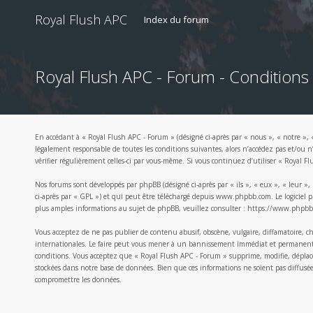
Royal Flush APC
Index du forum
Royal Flush APC - Forum - Conditions d
En accédant à « Royal Flush APC - Forum » (désigné ci-après par « nous », « notre », 
légalement responsable de toutes les conditions suivantes, alors n’accédez pas et/ou 
vérifier régulièrement celles-ci par vous-même. Si vous continuez d’utiliser « Royal 
Nos forums sont développés par phpBB (désigné ci-après par « ils », « eux », « leur »
ci-après par « GPL ») et qui peut être téléchargé depuis
www.phpbb.com
. Le logicie
plus amples informations au sujet de phpBB, veuillez consulter :
https://www.phpbb
Vous acceptez de ne pas publier de contenu abusif, obscène, vulgaire, diffamatoire, c
internationales. Le faire peut vous mener à un bannissement immédiat et permanent, av
conditions. Vous acceptez que « Royal Flush APC - Forum » supprime, modifie, déplace
stockées dans notre base de données. Bien que ces informations ne soient pas diffusé
compromettre les données.