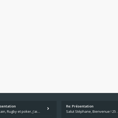
ésentation
Re: Présentation
Salut Alain, Rugby et poker, j'aime bien le mélange. Tu suis le rugby du coin ? Moi j'essaie d'aller voir des matchs de
Salut Stéphane, Bienvenue ! 25 ans de poker c'est du v