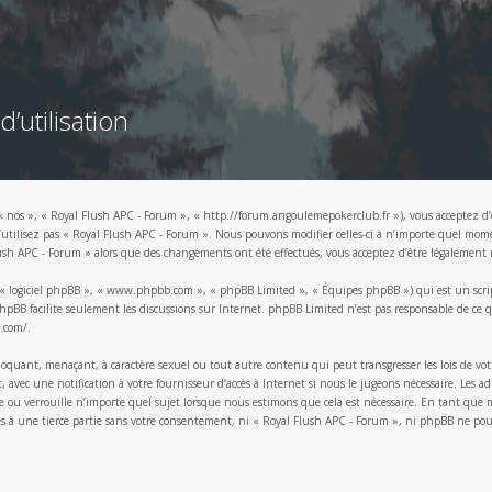
’utilisation
« nos », « Royal Flush APC - Forum », « http://forum.angoulemepokerclub.fr »), vous acceptez d’ê
n’utilisez pas « Royal Flush APC - Forum ». Nous pouvons modifier celles-ci à n’importe quel mo
Flush APC - Forum » alors que des changements ont été effectués, vous acceptez d’être légalement 
, « logiciel phpBB », « www.phpbb.com », « phpBB Limited », « Équipes phpBB ») qui est un script
l phpBB facilite seulement les discussions sur Internet. phpBB Limited n’est pas responsable de
.com/
.
hoquant, menaçant, à caractère sexuel ou tout autre contenu qui peut transgresser les lois de vot
ec une notification à votre fournisseur d’accès à Internet si nous le jugeons nécessaire. Les adr
 ou verrouille n’importe quel sujet lorsque nous estimons que cela est nécessaire. En tant que 
es à une tierce partie sans votre consentement, ni « Royal Flush APC - Forum », ni phpBB ne pou