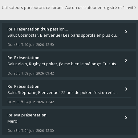
Utilisateurs parcourant ce forum : Aucun utilisateur enregistré et 1 invité
Re: Présentation d'un passion…
Salut Cosmostar, Bienvenue ! Les paris sportifs en plus du poker, c'est ce que je fais aussi. Surtout la NBA, je mise su
OursBluff
10 juin 2026, 12:50
,
Re: Présentation
Salut Alain, Rugby et poker, j'aime bien le mélange. Tu suis le rugby du coin ? Moi j'essaie d'aller voir des matchs de
OursBluff
08 juin 2026, 09:42
,
Re: Présentation
Salut Stéphane, Bienvenue ! 25 ans de poker c'est du vécu quand même. Moi je suis relativementnouveau (2018) mais j'ai a
OursBluff
04 juin 2026, 12:42
,
Re: Ma présentation
Merci.
OursBluff
04 juin 2026, 12:30
,