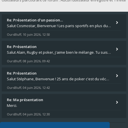
Utilisateurs parcourant ce forum : Aucun utilisateur enregistré et 1 invité
Re: Présentation d'un passion…
Salut Cosmostar, Bienvenue ! Les paris sportifs en plus du poker, c'est ce que je fais aussi. Surtout la NBA, je mise su
OursBluff
10 juin 2026, 12:50
,
Re: Présentation
Salut Alain, Rugby et poker, j'aime bien le mélange. Tu suis le rugby du coin ? Moi j'essaie d'aller voir des matchs de
OursBluff
08 juin 2026, 09:42
,
Re: Présentation
Salut Stéphane, Bienvenue ! 25 ans de poker c'est du vécu quand même. Moi je suis relativementnouveau (2018) mais j'ai a
OursBluff
04 juin 2026, 12:42
,
Re: Ma présentation
Merci.
OursBluff
04 juin 2026, 12:30
,