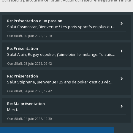
Utilisateurs parcourant ce forum : Aucun utilisateur enregistré et 1 invité
Re: Présentation d'un passion…
Salut Cosmostar, Bienvenue ! Les paris sportifs en plus du poker, c'est ce que je fais aussi. Surtout la NBA, je mise su
OursBluff
10 juin 2026, 12:50
,
Re: Présentation
Salut Alain, Rugby et poker, j'aime bien le mélange. Tu suis le rugby du coin ? Moi j'essaie d'aller voir des matchs de
OursBluff
08 juin 2026, 09:42
,
Re: Présentation
Salut Stéphane, Bienvenue ! 25 ans de poker c'est du vécu quand même. Moi je suis relativementnouveau (2018) mais j'ai a
OursBluff
04 juin 2026, 12:42
,
Re: Ma présentation
Merci.
OursBluff
04 juin 2026, 12:30
,