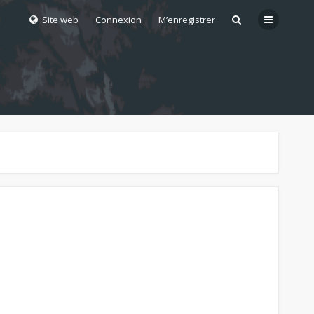
Site web
Connexion
M’enregistrer