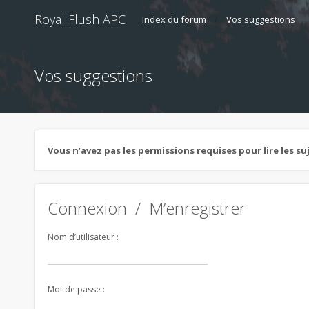
Royal Flush APC
Index du forum
Vos suggestions
Vos suggestions
Vous n’avez pas les permissions requises pour lire les su
Connexion
/
M’enregistrer
Nom d’utilisateur :
Mot de passe :