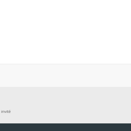
 invité