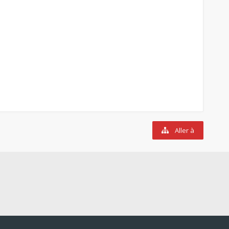
Aller à