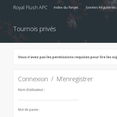
Royal Flush APC
Index du forum
Soirées Régulières 
Tournois privés
Vous n’avez pas les permissions requises pour lire les su
Connexion
/
M’enregistrer
Nom d’utilisateur :
Mot de passe :