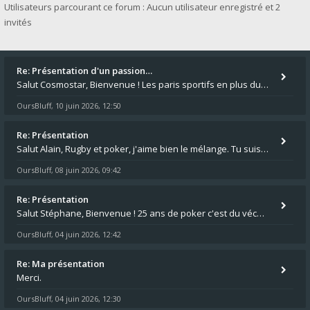
Utilisateurs parcourant ce forum : Aucun utilisateur enregistré et 2
invités
Re: Présentation d'un passion…
Salut Cosmostar, Bienvenue ! Les paris sportifs en plus du poker, c'est ce que je fais aussi. Surtout la NBA, je mise su
OursBluff
10 juin 2026, 12:50
,
Re: Présentation
Salut Alain, Rugby et poker, j'aime bien le mélange. Tu suis le rugby du coin ? Moi j'essaie d'aller voir des matchs de
OursBluff
08 juin 2026, 09:42
,
Re: Présentation
Salut Stéphane, Bienvenue ! 25 ans de poker c'est du vécu quand même. Moi je suis relativementnouveau (2018) mais j'ai a
OursBluff
04 juin 2026, 12:42
,
Re: Ma présentation
Merci.
OursBluff
04 juin 2026, 12:30
,