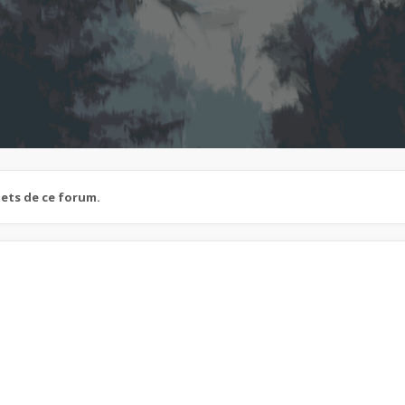
jets de ce forum.