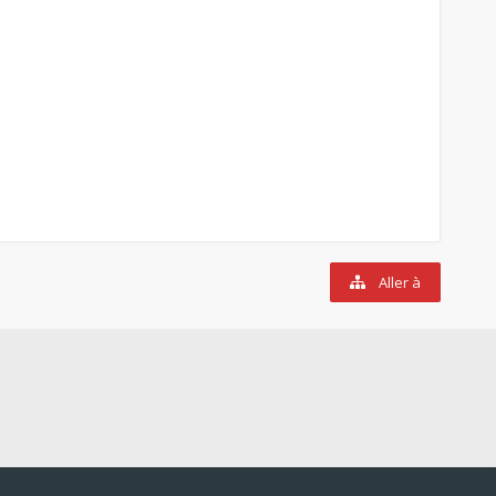
Aller à