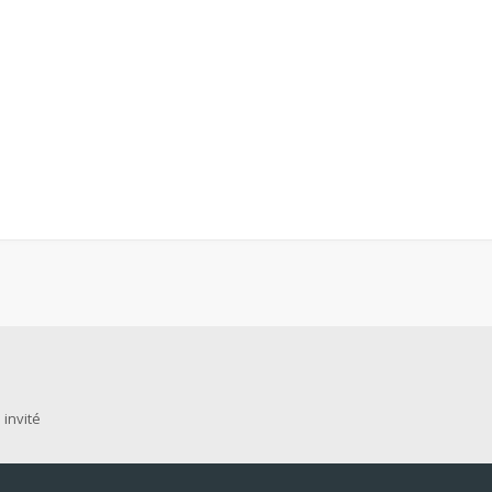
 invité