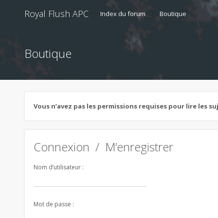
Royal Flush APC
Index du forum
Boutique
Boutique
Vous n’avez pas les permissions requises pour lire les su
Connexion
/
M’enregistrer
Nom d’utilisateur :
Mot de passe :