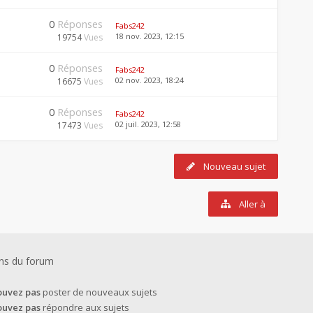
0
Réponses
Fabs242
18 nov. 2023, 12:15
19754
Vues
0
Réponses
Fabs242
02 nov. 2023, 18:24
16675
Vues
0
Réponses
Fabs242
02 juil. 2023, 12:58
17473
Vues
Nouveau sujet
Aller à
ns du forum
ouvez pas
poster de nouveaux sujets
ouvez pas
répondre aux sujets