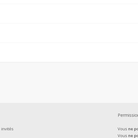
Permissio
 invités
Vous
ne p
Vous
ne p