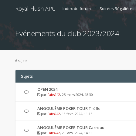
Royal Flush APC
Index du forum
Soirées Régulières 
Evénements du club 2023/2024
6 sujets
Sujets
OPEN 2024
par
Fabs242
, 25 mars 2024, 18:30
ANGOULÊME POKER TOUR Trèfle
par
Fabs242
, 18 févr. 2024, 11:15
ANGOULÊME POKER TOUR Carreau
par
Fabs242
, 20 janv. 2024, 14:36