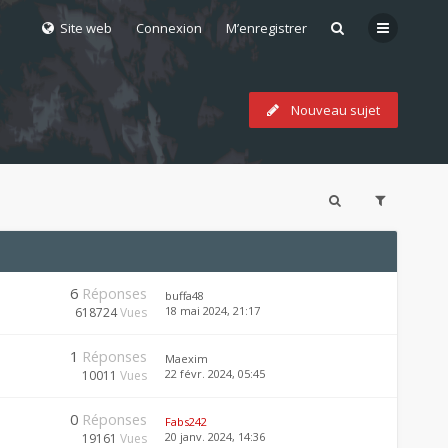
Site web
Connexion
M’enregistrer
Nouveau sujet
6
Réponses
buffa48
18 mai 2024, 21:17
618724
Vues
1
Réponses
Maexim
22 févr. 2024, 05:45
10011
Vues
0
Réponses
Fabs242
20 janv. 2024, 14:36
19161
Vues