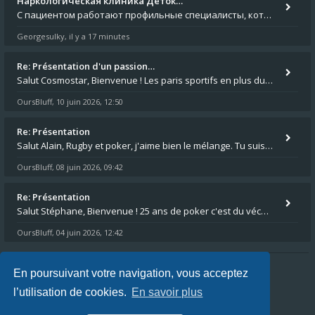
Наркологическая клиника Деток…
С пациентом работают профильные специалисты, которые оценивают состояние и подбирают безопасный план помощи. Исследоват
Georgesulky
il y a 17 minutes
,
Re: Présentation d'un passion…
Salut Cosmostar, Bienvenue ! Les paris sportifs en plus du poker, c'est ce que je fais aussi. Surtout la NBA, je mise su
OursBluff
10 juin 2026, 12:50
,
Re: Présentation
Salut Alain, Rugby et poker, j'aime bien le mélange. Tu suis le rugby du coin ? Moi j'essaie d'aller voir des matchs de
OursBluff
08 juin 2026, 09:42
,
Re: Présentation
Salut Stéphane, Bienvenue ! 25 ans de poker c'est du vécu quand même. Moi je suis relativementnouveau (2018) mais j'ai a
OursBluff
04 juin 2026, 12:42
,
En poursuivant votre navigation, vous acceptez
Index du forum
FAQ
L’équipe du forum
l’utilisation de cookies.
En savoir plus
Heures au format
UTC+02:00