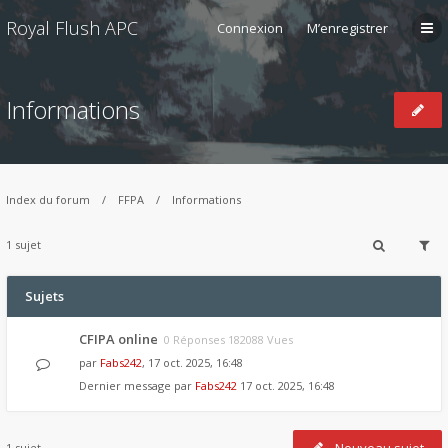
Royal Flush APC
Connexion
M’enregistrer
Informations
Index du forum
FFPA
Informations
1 sujet
Sujets
CFIPA online
0 Réponses 182088 Vues
par
Fabs242
, 17 oct. 2025, 16:48
Dernier message par
Fabs242
17 oct. 2025, 16:48
1 sujet