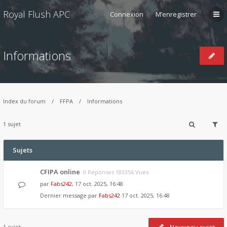
Royal Flush APC
Connexion
M’enregistrer
Informations
Index du forum
FFPA
Informations
1 sujet
Sujets
CFIPA online
0 Réponses 183356 Vues
par
Fabs242
, 17 oct. 2025, 16:48
Dernier message par
Fabs242
17 oct. 2025, 16:48
1 sujet