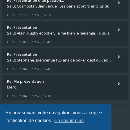
Re: Présentation d'un passion…
Salut Cosmostar, Bienvenue ! Les paris sportifs en plus du poker, c'est ce que je fais aussi. Surtout la NBA, je mise su
OursBluff
10 juin 2026, 12:50
,
Re: Présentation
Salut Alain, Rugby et poker, j'aime bien le mélange. Tu suis le rugby du coin ? Moi j'essaie d'aller voir des matchs de
OursBluff
08 juin 2026, 09:42
,
Re: Présentation
Salut Stéphane, Bienvenue ! 25 ans de poker c'est du vécu quand même. Moi je suis relativementnouveau (2018) mais j'ai a
OursBluff
04 juin 2026, 12:42
,
Re: Ma présentation
Merci.
OursBluff
04 juin 2026, 12:30
,
En poursuivant votre navigation, vous acceptez
Index du forum
FAQ
L’équipe du forum
l’utilisation de cookies.
En savoir plus
Heures au format
UTC+02:00