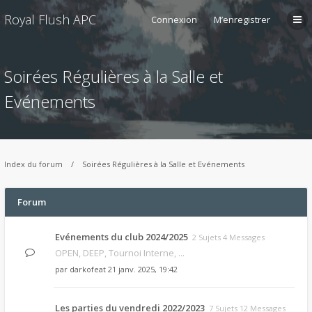
Royal Flush APC
Connexion
M’enregistrer
Soirées Régulières à la Salle et
Evénements
Index du forum
Soirées Régulières à la Salle et Evénements
Forum
Evénements du club 2024/2025
2 Sujets 4 Messages
OPEN, DEEP, Tournoi Interne, ...
par
darkofeat
21 janv. 2025, 19:42
Les parties du vendredi 2022/2023
7 Sujets 12 Messages