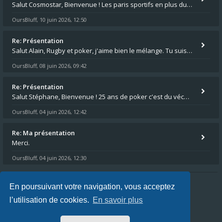
Salut Cosmostar, Bienvenue ! Les paris sportifs en plus du poker, c'est ce que je fais aussi. Surtout la NBA, je mise su
OursBluff
10 juin 2026, 12:50
,
Re: Présentation
Salut Alain, Rugby et poker, j'aime bien le mélange. Tu suis le rugby du coin ? Moi j'essaie d'aller voir des matchs de
OursBluff
08 juin 2026, 09:42
,
Re: Présentation
Salut Stéphane, Bienvenue ! 25 ans de poker c'est du vécu quand même. Moi je suis relativementnouveau (2018) mais j'ai a
OursBluff
04 juin 2026, 12:42
,
Re: Ma présentation
Merci.
OursBluff
04 juin 2026, 12:30
,
En poursuivant votre navigation, vous acceptez
Index du forum
FAQ
L’équipe du forum
l’utilisation de cookies.
En savoir plus
Heures au format
UTC+02:00