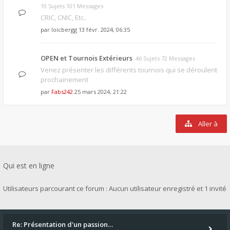
10 Sujets 101 Messages
CRIC, CNIC, Etc..
par
loïcbergg
13 févr. 2024, 06:35
OPEN et Tournois Extérieurs
46 Sujets 72 Messages
Venez présenter les différents tournois qui se déroulent
prochainement
par
Fabs242
25 mars 2024, 21:22
Aller à
Qui est en ligne
Utilisateurs parcourant ce forum : Aucun utilisateur enregistré et 1 invité
Re: Présentation d'un passion…