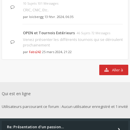
10 Sujets 101 Messages
CRIC, CNIC, Etc..
par
loïcbergg
13 févr. 2024, 06:35
OPEN et Tournois Extérieurs
46 Sujets 72 Messages
Venez présenter les différents tournois qui se déroulent
prochainement
par
Fabs242
25 mars 2024, 21:22
Aller à
Qui est en ligne
Utilisateurs parcourant ce forum : Aucun utilisateur enregistré et 1 invité
Re: Présentation d'un passion…