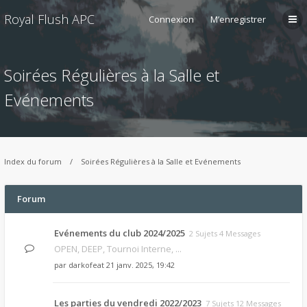
Royal Flush APC
Connexion
M’enregistrer
Soirées Régulières à la Salle et
Evénements
Index du forum
Soirées Régulières à la Salle et Evénements
Forum
Evénements du club 2024/2025
2 Sujets 4 Messages
OPEN, DEEP, Tournoi Interne, ...
par
darkofeat
21 janv. 2025, 19:42
Les parties du vendredi 2022/2023
7 Sujets 12 Messages