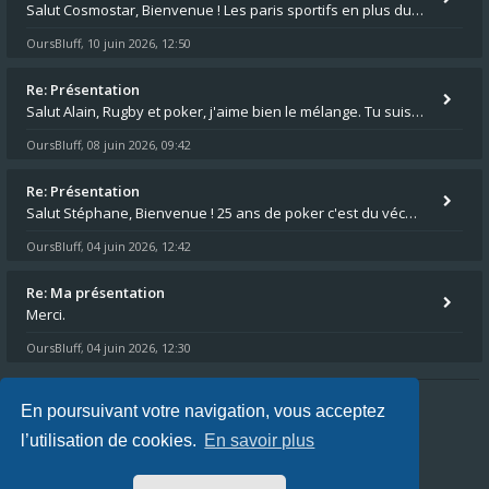
Salut Cosmostar, Bienvenue ! Les paris sportifs en plus du poker, c'est ce que je fais aussi. Surtout la NBA, je mise su
OursBluff
10 juin 2026, 12:50
,
Re: Présentation
Salut Alain, Rugby et poker, j'aime bien le mélange. Tu suis le rugby du coin ? Moi j'essaie d'aller voir des matchs de
OursBluff
08 juin 2026, 09:42
,
Re: Présentation
Salut Stéphane, Bienvenue ! 25 ans de poker c'est du vécu quand même. Moi je suis relativementnouveau (2018) mais j'ai a
OursBluff
04 juin 2026, 12:42
,
Re: Ma présentation
Merci.
OursBluff
04 juin 2026, 12:30
,
En poursuivant votre navigation, vous acceptez
Index du forum
FAQ
L’équipe du forum
l’utilisation de cookies.
En savoir plus
Heures au format
UTC+02:00