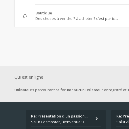
Boutique
Des choses à vendre ? à acheter ? c'est par ici...
Qui est en ligne
Utilisateurs parcourant ce forum : Aucun utilisateur enregistré et 1
Re: Présentation d'un passion…
Re: Pr
Salut Cosmostar, Bienvenue ! Les paris sportifs en plus du poker, c'est ce que je fais aussi. Surtout la NBA, je mise su