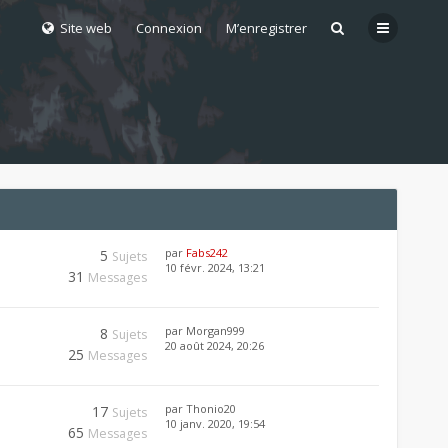
Site web
Connexion
M’enregistrer
par
Fabs242
5
Sujets
10 févr. 2024, 13:21
31
Messages
par
Morgan999
8
Sujets
20 août 2024, 20:26
25
Messages
par
Thonio20
17
Sujets
10 janv. 2020, 19:54
65
Messages