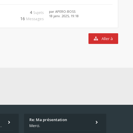
par
APERO-BOSS
4
Sujets
18 janv. 2025, 19:18
16
Messages
Aller à
Re: Ma présentation
écu quand même. Moi je suis relativementnouveau (2018) mais j'ai a
Merci.