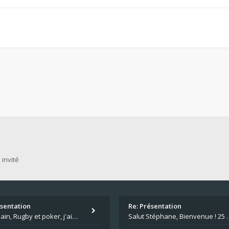
 invité
ésentation
Re: Présentation
Salut Alain, Rugby et poker, j'aime bien le mélange. Tu suis le rugby du coin ? Moi j'essaie d'aller voir des matchs de
Salut Stéphane, Bienvenue ! 25 ans de poker c'est du v