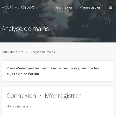
Royal Flush APC
Connexion
M’enregistrer
Analyse de mains
Index du forum
Analyse de mains
Vous n’avez pas les permissions requises pour lire les
sujets de ce forum.
Connexion
/
M’enregistrer
Nom d’utilisateur :