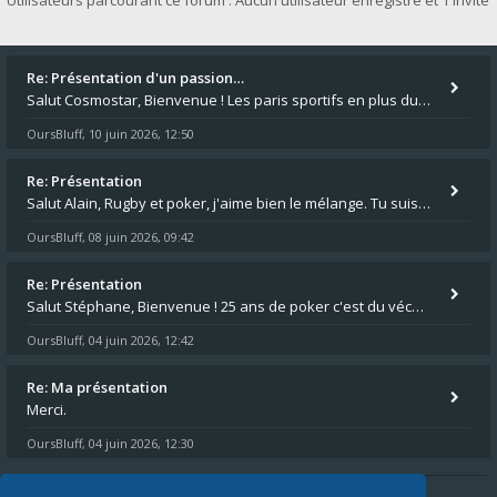
Utilisateurs parcourant ce forum : Aucun utilisateur enregistré et 1 invité
Re: Présentation d'un passion…
Salut Cosmostar, Bienvenue ! Les paris sportifs en plus du poker, c'est ce que je fais aussi. Surtout la NBA, je mise su
OursBluff
10 juin 2026, 12:50
,
Re: Présentation
Salut Alain, Rugby et poker, j'aime bien le mélange. Tu suis le rugby du coin ? Moi j'essaie d'aller voir des matchs de
OursBluff
08 juin 2026, 09:42
,
Re: Présentation
Salut Stéphane, Bienvenue ! 25 ans de poker c'est du vécu quand même. Moi je suis relativementnouveau (2018) mais j'ai a
OursBluff
04 juin 2026, 12:42
,
Re: Ma présentation
Merci.
OursBluff
04 juin 2026, 12:30
,