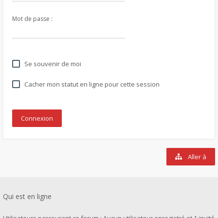
Mot de passe :
Se souvenir de moi
Cacher mon statut en ligne pour cette session
Aller à
Qui est en ligne