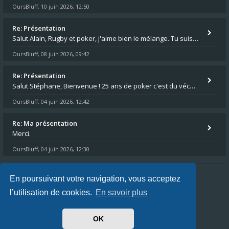
OursBluff
10 juin 2026, 12:50
,
Re: Présentation
Salut Alain, Rugby et poker, j'aime bien le mélange. Tu suis le rugby du coin ? Moi j'essaie d'aller voir des matchs de
OursBluff
08 juin 2026, 09:42
,
Re: Présentation
Salut Stéphane, Bienvenue ! 25 ans de poker c'est du vécu quand même. Moi je suis relativementnouveau (2018) mais j'ai a
OursBluff
04 juin 2026, 12:42
,
Re: Ma présentation
Merci.
OursBluff
04 juin 2026, 12:30
,
En poursuivant votre navigation, vous acceptez
Index du forum
FAQ
L’équipe du forum
l’utilisation de cookies.
En savoir plus
Heures au format
UTC+02:00
Nous sommes le 06 août 2026, 21:34
OK
Powered by
phpBB
® Forum Software © phpBB Limited