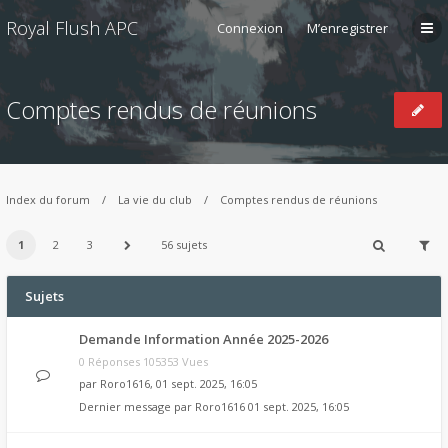
Royal Flush APC
Connexion
M’enregistrer
Comptes rendus de réunions
Index du forum
La vie du club
Comptes rendus de réunions
1
2
3
56 sujets
Sujets
Demande Information Année 2025-2026
0 Réponses 105353 Vues
par
Roro1616
, 01 sept. 2025, 16:05
Dernier message par
Roro1616
01 sept. 2025, 16:05