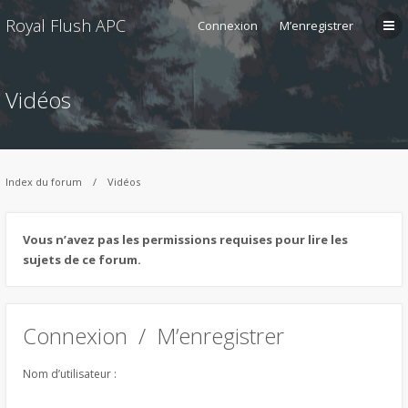
Royal Flush APC
Connexion
M’enregistrer
Vidéos
Index du forum
Vidéos
Vous n’avez pas les permissions requises pour lire les
sujets de ce forum.
Connexion
/
M’enregistrer
Nom d’utilisateur :