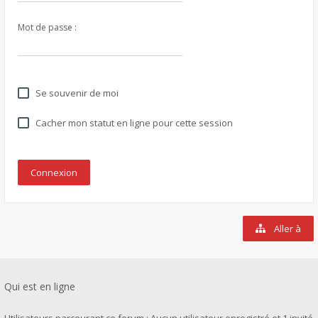
Mot de passe :
Se souvenir de moi
Cacher mon statut en ligne pour cette session
Aller à
Qui est en ligne