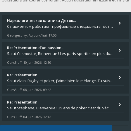
Utilisateurs parcourant ce forum : Aucun utilisateur enregistré et 1 invité
Наркологическая клиника Деток…
С пациентом работают профильные специалисты, которые оценивают состояние и подбирают безопасный план помощи. Исследоват
Georgesulky
Aujourd’hui, 17:55
,
Re: Présentation d'un passion…
Salut Cosmostar, Bienvenue ! Les paris sportifs en plus du poker, c'est ce que je fais aussi. Surtout la NBA, je mise su
OursBluff
10 juin 2026, 12:50
,
Re: Présentation
Salut Alain, Rugby et poker, j'aime bien le mélange. Tu suis le rugby du coin ? Moi j'essaie d'aller voir des matchs de
OursBluff
08 juin 2026, 09:42
,
Re: Présentation
Salut Stéphane, Bienvenue ! 25 ans de poker c'est du vécu quand même. Moi je suis relativementnouveau (2018) mais j'ai a
OursBluff
04 juin 2026, 12:42
,