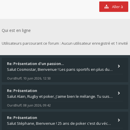
Aller à
Qui est en ligne
Utilisateurs parcourant ce forum : Aucun utilisateur enregistré et 1 invité
Re: Présentation d'un passion…
Salut Cosmostar, Bienvenue ! Les paris sportifs en plus du poker, c'est ce que je fais aussi. Surtout la NBA, je mise su
OursBluff
10 juin 2026, 12:50
,
Re: Présentation
Salut Alain, Rugby et poker, j'aime bien le mélange. Tu suis le rugby du coin ? Moi j'essaie d'aller voir des matchs de
OursBluff
08 juin 2026, 09:42
,
Re: Présentation
Salut Stéphane, Bienvenue ! 25 ans de poker c'est du vécu quand même. Moi je suis relativementnouveau (2018) mais j'ai a