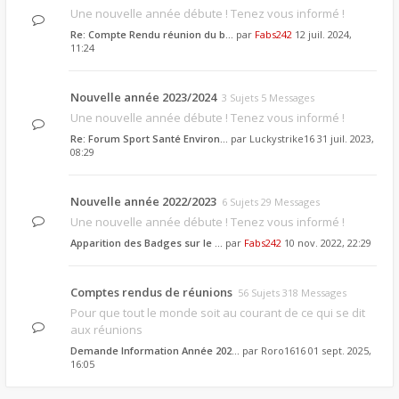
Une nouvelle année débute ! Tenez vous informé !
Re: Compte Rendu réunion du b…
par
Fabs242
12 juil. 2024,
11:24
Nouvelle année 2023/2024
3 Sujets 5 Messages
Une nouvelle année débute ! Tenez vous informé !
Re: Forum Sport Santé Environ…
par
Luckystrike16
31 juil. 2023,
08:29
Nouvelle année 2022/2023
6 Sujets 29 Messages
Une nouvelle année débute ! Tenez vous informé !
Apparition des Badges sur le …
par
Fabs242
10 nov. 2022, 22:29
Comptes rendus de réunions
56 Sujets 318 Messages
Pour que tout le monde soit au courant de ce qui se dit
aux réunions
Demande Information Année 202…
par
Roro1616
01 sept. 2025,
16:05