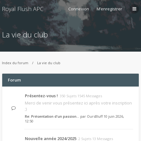
Royal Flush APC
Connexion
M’enregistrer
La vie du club
Index du forum
La vie du club
Forum
Présentez-vous !
350 Sujets 1545 Messages
Merci de venir vous présentez ici après votre inscription
;)
Re: Présentation d'un passion…
par
OursBluff
10 juin 2026,
12:50
Nouvelle année 2024/2025
2 Sujets 13 Messages