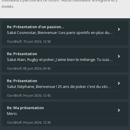
Utilisateurs parcourant ce forum : Aucun utilisateur enregistré et 2
invités
Re: Présentation d'un passion…
Salut Cosmostar, Bienvenue ! Les paris sportifs en plus du poker, c'est ce que je fais aussi. Surtout la NBA, je mise su
OursBluff
10 juin 2026, 12:50
,
Re: Présentation
Salut Alain, Rugby et poker, j'aime bien le mélange. Tu suis le rugby du coin ? Moi j'essaie d'aller voir des matchs de
OursBluff
08 juin 2026, 09:42
,
Re: Présentation
Salut Stéphane, Bienvenue ! 25 ans de poker c'est du vécu quand même. Moi je suis relativementnouveau (2018) mais j'ai a
OursBluff
04 juin 2026, 12:42
,
Re: Ma présentation
Merci.
OursBluff
04 juin 2026, 12:30
,