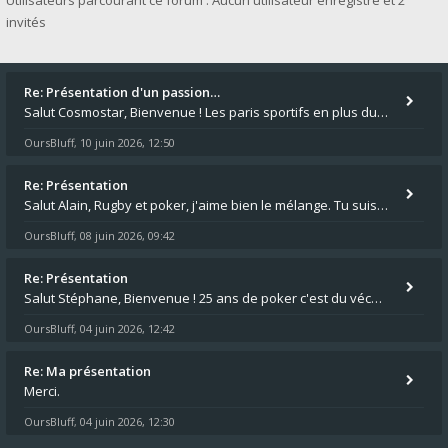
Utilisateurs parcourant ce forum : Aucun utilisateur enregistré et 2
invités
Re: Présentation d'un passion…
Salut Cosmostar, Bienvenue ! Les paris sportifs en plus du poker, c'est ce que je fais aussi. Surtout la NBA, je mise su
OursBluff
10 juin 2026, 12:50
,
Re: Présentation
Salut Alain, Rugby et poker, j'aime bien le mélange. Tu suis le rugby du coin ? Moi j'essaie d'aller voir des matchs de
OursBluff
08 juin 2026, 09:42
,
Re: Présentation
Salut Stéphane, Bienvenue ! 25 ans de poker c'est du vécu quand même. Moi je suis relativementnouveau (2018) mais j'ai a
OursBluff
04 juin 2026, 12:42
,
Re: Ma présentation
Merci.
OursBluff
04 juin 2026, 12:30
,