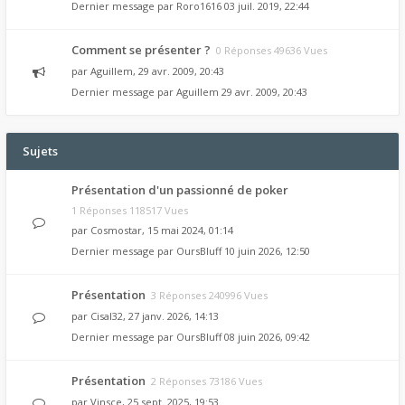
Dernier message par
Roro1616
03 juil. 2019, 22:44
Comment se présenter ?
0 Réponses 49636 Vues
par
Aguillem
, 29 avr. 2009, 20:43
Dernier message par
Aguillem
29 avr. 2009, 20:43
Sujets
Présentation d'un passionné de poker
1 Réponses 118517 Vues
par
Cosmostar
, 15 mai 2024, 01:14
Dernier message par
OursBluff
10 juin 2026, 12:50
Présentation
3 Réponses 240996 Vues
par
Cisal32
, 27 janv. 2026, 14:13
Dernier message par
OursBluff
08 juin 2026, 09:42
Présentation
2 Réponses 73186 Vues
par
Vinsce
, 25 sept. 2025, 19:53