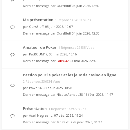
Dernier message par
OursBluff
04 juin 2026, 12:42
Ma présentation
1 Réponses 34191 Vues
par
OursBluff
, 03 juin 2026, 10:07
Dernier message par
OursBluff
04 juin 2026, 12:30
Amateur de Poker
1 Réponses 22635 Vues
par
PatROUM17
, 03 mai 2026, 16:16
Dernier message par
Fabs242
03 mai 2026, 22:46
Passion pour le poker et les jeux de casino en ligne
2 Réponses 236934 Vues
par
Pawel56
, 21 août 2025, 10:28
Dernier message par
NicolasRenaud38
16 févr. 2026, 11:47
Présentation
1 Réponses 143977 Vues
par
Axel_Negreanu
, 07 déc. 2025, 19:24
Dernier message par
Mr.Kaktus
28 janv. 2026, 01:27