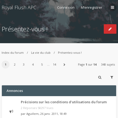
Royal Flush APC
Connexion
M’enregistrer
Présentez-vous !
Index du forum
La vie du club
Présentez-vous !
1
2
3
4
5
…
14
Page
1
sur
14
348 sujets
Annonces
Précisions sur les conditions d'utilisations du forum
2 Réponses 58297 Vues
par
Aguillem
, 26 janv. 2011, 18:49