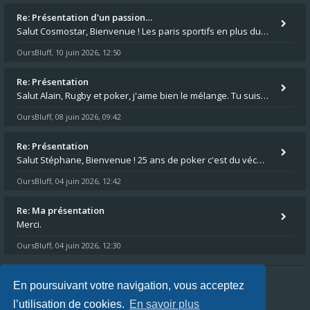
Re: Présentation d'un passion…
Salut Cosmostar, Bienvenue ! Les paris sportifs en plus du poker, c'est ce que je fais aussi. Surtout la NBA, je mise su
OursBluff
10 juin 2026, 12:50
,
Re: Présentation
Salut Alain, Rugby et poker, j'aime bien le mélange. Tu suis le rugby du coin ? Moi j'essaie d'aller voir des matchs de
OursBluff
08 juin 2026, 09:42
,
Re: Présentation
Salut Stéphane, Bienvenue ! 25 ans de poker c'est du vécu quand même. Moi je suis relativementnouveau (2018) mais j'ai a
OursBluff
04 juin 2026, 12:42
,
Re: Ma présentation
Merci.
OursBluff
04 juin 2026, 12:30
,
En poursuivant votre navigation, vous acceptez
Index du forum
FAQ
L’équipe du forum
l’utilisation de cookies.
En savoir plus