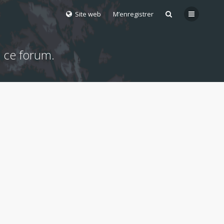
Site web
M’enregistrer
e ce forum.