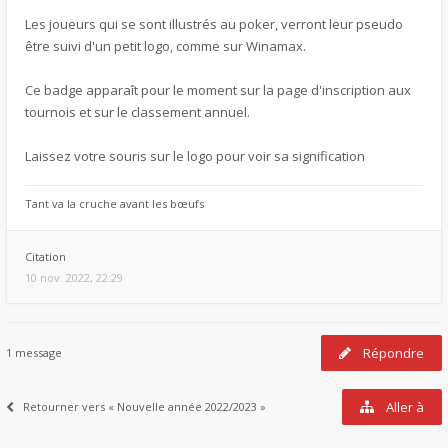
Les joueurs qui se sont illustrés au poker, verront leur pseudo
être suivi d'un petit logo, comme sur Winamax.
Ce badge apparaît pour le moment sur la page d'inscription aux
tournois et sur le classement annuel.
Laissez votre souris sur le logo pour voir sa signification
Tant va la cruche avant les bœufs
Citation
10 nov. 2022, 22:29
Répondre
1 message
Aller à
Retourner vers « Nouvelle année 2022/2023 »