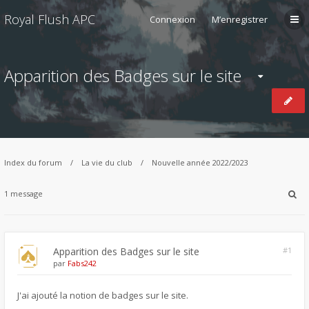
Royal Flush APC
Connexion
M’enregistrer
Apparition des Badges sur le site
Index du forum
La vie du club
Nouvelle année 2022/2023
1 message
Apparition des Badges sur le site
#1
par
Fabs242
J'ai ajouté la notion de badges sur le site.