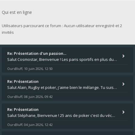
Qui est en ligne
Utilisateurs parcourant ce forum : Aucun utilisateur enregistré et 2
invités
Re: Présentation d'un passion…
Salut Cosmostar, Bienvenue ! Les paris sportifs en plus du poker, c'est ce que je fais aussi. Surtout la NBA, je mise su
OursBluff
10 juin 2026, 12:50
,
Re: Présentation
Salut Alain, Rugby et poker, j'aime bien le mélange. Tu suis le rugby du coin ? Moi j'essaie d'aller voir des matchs de
OursBluff
08 juin 2026, 09:42
,
Re: Présentation
Salut Stéphane, Bienvenue ! 25 ans de poker c'est du vécu quand même. Moi je suis relativementnouveau (2018) mais j'ai a
OursBluff
04 juin 2026, 12:42
,