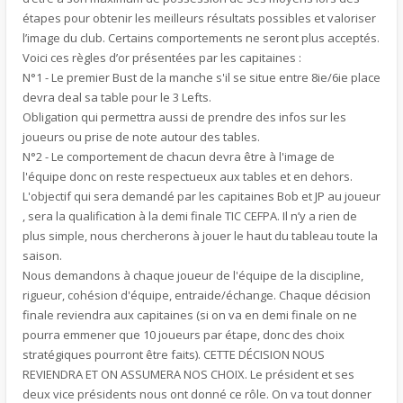
étapes pour obtenir les meilleurs résultats possibles et valoriser
l’image du club. Certains comportements ne seront plus acceptés.
Voici ces règles d’or présentées par les capitaines :
N°1 - Le premier Bust de la manche s'il se situe entre 8ie/6ie place
devra deal sa table pour le 3 Lefts.
Obligation qui permettra aussi de prendre des infos sur les
joueurs ou prise de note autour des tables.
N°2 - Le comportement de chacun devra être à l'image de
l'équipe donc on reste respectueux aux tables et en dehors.
L'objectif qui sera demandé par les capitaines Bob et JP au joueur
, sera la qualification à la demi finale TIC CEFPA. Il n’y a rien de
plus simple, nous chercherons à jouer le haut du tableau toute la
saison.
Nous demandons à chaque joueur de l'équipe de la discipline,
rigueur, cohésion d'équipe, entraide/échange. Chaque décision
finale reviendra aux capitaines (si on va en demi finale on ne
pourra emmener que 10 joueurs par étape, donc des choix
stratégiques pourront être faits). CETTE DÉCISION NOUS
REVIENDRA ET ON ASSUMERA NOS CHOIX. Le président et ses
deux vice présidents nous ont donné ce rôle. On va tout donner