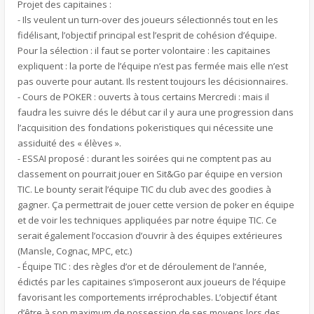
Projet des capitaines :
- Ils veulent un turn-over des joueurs sélectionnés tout en les
fidélisant, l’objectif principal est l’esprit de cohésion d’équipe.
Pour la sélection : il faut se porter volontaire : les capitaines
expliquent : la porte de l’équipe n’est pas fermée mais elle n’est
pas ouverte pour autant. Ils restent toujours les décisionnaires.
- Cours de POKER : ouverts à tous certains Mercredi : mais il
faudra les suivre dés le début car il y aura une progression dans
l’acquisition des fondations pokeristiques qui nécessite une
assiduité des « élèves ».
- ESSAI proposé : durant les soirées qui ne comptent pas au
classement on pourrait jouer en Sit&Go par équipe en version
TIC. Le bounty serait l’équipe TIC du club avec des goodies à
gagner. Ça permettrait de jouer cette version de poker en équipe
et de voir les techniques appliquées par notre équipe TIC. Ce
serait également l’occasion d’ouvrir à des équipes extérieures
(Mansle, Cognac, MPC, etc.)
- Équipe TIC : des règles d’or et de déroulement de l’année,
édictés par les capitaines s’imposeront aux joueurs de l’équipe
favorisant les comportements irréprochables. L’objectif étant
d’être à son maximum de possession de ses moyens lors des