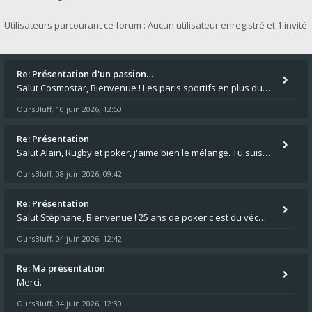
Utilisateurs parcourant ce forum : Aucun utilisateur enregistré et 1 invité
Re: Présentation d'un passion…
Salut Cosmostar, Bienvenue ! Les paris sportifs en plus du poker, c'est ce que je fais aussi. Surtout la NBA, je mise su
OursBluff
10 juin 2026, 12:50
,
Re: Présentation
Salut Alain, Rugby et poker, j'aime bien le mélange. Tu suis le rugby du coin ? Moi j'essaie d'aller voir des matchs de
OursBluff
08 juin 2026, 09:42
,
Re: Présentation
Salut Stéphane, Bienvenue ! 25 ans de poker c'est du vécu quand même. Moi je suis relativementnouveau (2018) mais j'ai a
OursBluff
04 juin 2026, 12:42
,
Re: Ma présentation
Merci.
OursBluff
04 juin 2026, 12:30
,