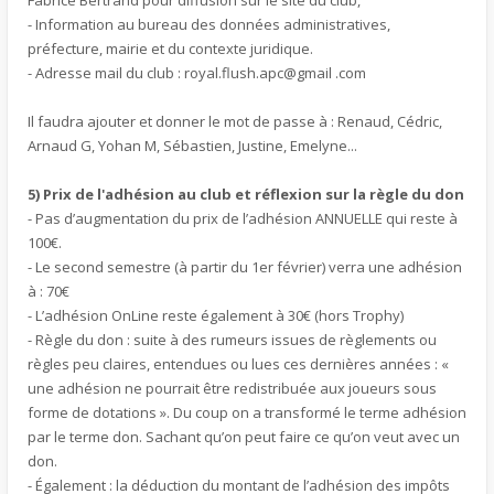
Fabrice Bertrand pour diffusion sur le site du club,
- Information au bureau des données administratives,
préfecture, mairie et du contexte juridique.
- Adresse mail du club : royal.flush.apc@gmail .com
Il faudra ajouter et donner le mot de passe à : Renaud, Cédric,
Arnaud G, Yohan M, Sébastien, Justine, Emelyne...
5) Prix de l'adhésion au club et réflexion sur la règle du don
- Pas d’augmentation du prix de l’adhésion ANNUELLE qui reste à
100€.
- Le second semestre (à partir du 1er février) verra une adhésion
à : 70€
- L’adhésion OnLine reste également à 30€ (hors Trophy)
- Règle du don : suite à des rumeurs issues de règlements ou
règles peu claires, entendues ou lues ces dernières années : «
une adhésion ne pourrait être redistribuée aux joueurs sous
forme de dotations ». Du coup on a transformé le terme adhésion
par le terme don. Sachant qu’on peut faire ce qu’on veut avec un
don.
- Également : la déduction du montant de l’adhésion des impôts