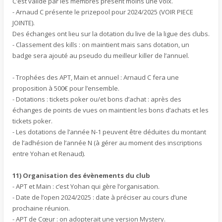
C’est validé par les membres présent moins une voix.
- Arnaud C présente le prizepool pour 2024/2025 (VOIR PIECE
JOINTE).
Des échanges ont lieu sur la dotation du live de la ligue des clubs.
- Classement des kills : on maintient mais sans dotation, un
badge sera ajouté au pseudo du meilleur killer de l’annuel.
- Trophées des APT, Main et annuel : Arnaud C fera une
proposition à 500€ pour l’ensemble.
- Dotations : tickets poker ou/et bons d’achat : après des
échanges de points de vues on maintient les bons d’achats et les
tickets poker.
- Les dotations de l’année N-1 peuvent être déduites du montant
de l’adhésion de l’année N (à gérer au moment des inscriptions
entre Yohan et Renaud).
11) Organisation des évènements du club
- APT et Main : c’est Yohan qui gère l’organisation.
- Date de l’open 2024/2025 : date à préciser au cours d’une
prochaine réunion.
- APT de Cœur : on adopterait une version Mystery.