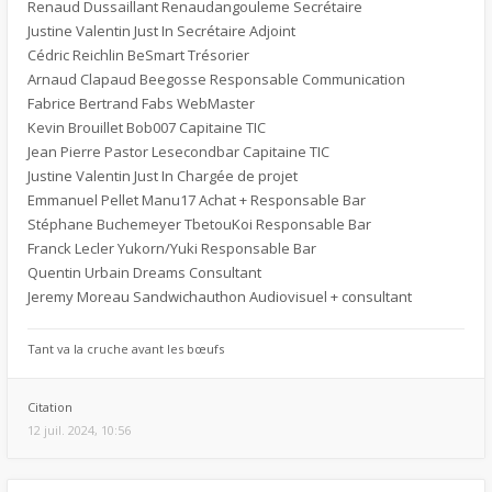
Renaud Dussaillant Renaudangouleme Secrétaire
Justine Valentin Just In Secrétaire Adjoint
Cédric Reichlin BeSmart Trésorier
Arnaud Clapaud Beegosse Responsable Communication
Fabrice Bertrand Fabs WebMaster
Kevin Brouillet Bob007 Capitaine TIC
Jean Pierre Pastor Lesecondbar Capitaine TIC
Justine Valentin Just In Chargée de projet
Emmanuel Pellet Manu17 Achat + Responsable Bar
Stéphane Buchemeyer TbetouKoi Responsable Bar
Franck Lecler Yukorn/Yuki Responsable Bar
Quentin Urbain Dreams Consultant
Jeremy Moreau Sandwichauthon Audiovisuel + consultant
Tant va la cruche avant les bœufs
Citation
12 juil. 2024, 10:56