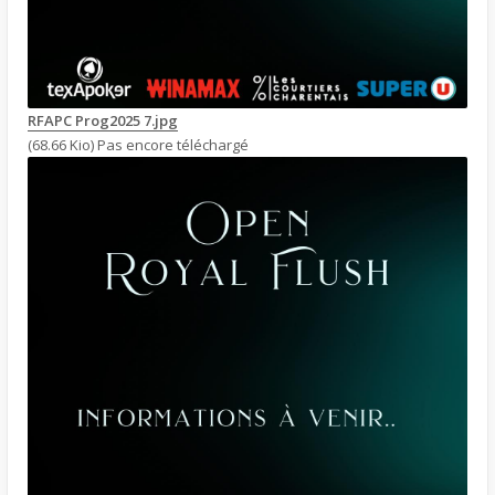
RFAPC Prog2025 7.jpg
(68.66 Kio) Pas encore téléchargé