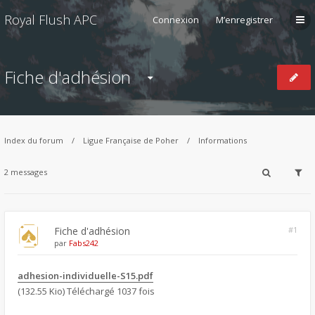
Royal Flush APC
Connexion
M’enregistrer
Fiche d'adhésion
Index du forum
Ligue Française de Poher
Informations
2 messages
Fiche d'adhésion
#1
par
Fabs242
adhesion-individuelle-S15.pdf
(132.55 Kio) Téléchargé 1037 fois