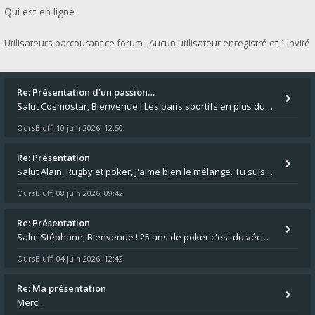
Qui est en ligne
Utilisateurs parcourant ce forum : Aucun utilisateur enregistré et 1 invité
Re: Présentation d'un passion…
Salut Cosmostar, Bienvenue ! Les paris sportifs en plus du poker, c'est ce que je fais aussi. Surtout la NBA, je mise su
OursBluff
10 juin 2026, 12:50
,
Re: Présentation
Salut Alain, Rugby et poker, j'aime bien le mélange. Tu suis le rugby du coin ? Moi j'essaie d'aller voir des matchs de
OursBluff
08 juin 2026, 09:42
,
Re: Présentation
Salut Stéphane, Bienvenue ! 25 ans de poker c'est du vécu quand même. Moi je suis relativementnouveau (2018) mais j'ai a
OursBluff
04 juin 2026, 12:42
,
Re: Ma présentation
Merci.