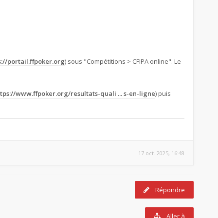
s://portail.ffpoker.org
) sous "Compétitions > CFIPA online". Le
tps://www.ffpoker.org/resultats-quali ... s-en-ligne
) puis
17 oct. 2025, 16:48
Répondre
Aller à