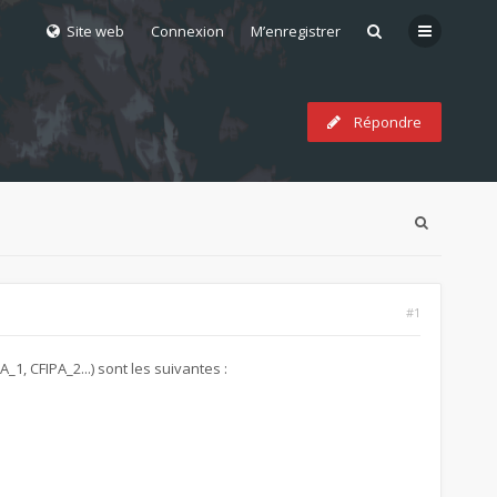
Site web
Connexion
M’enregistrer
Répondre
#1
, CFIPA_2...) sont les suivantes :