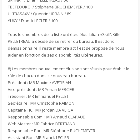
SkillNKill / Lilian PELLETREAU / 56
TBETEOUKOI / Stéphane BRUCHEMEYER / 100
ULTRASAXV / Quentin URBAIN / 89
YUKY / Franck LECLER / 100
Tous les membres de la liste ont étés élus. Lilian «SkillNKill»
PELLETREAU a décidé de se retirer du bureau. Il est donc
démissionnaire. Il reste membre actif est se propose de nous
aider en fonction de ses disponibilités ultérieures.
8) Les membres nouvellement élus se sont réunis pour établir le
rôle de chacun dans ce nouveau bureau.
Président : MR Maxime AVETISIAN
Vice-président : MR Yohan MERCIER
Trésorier : MR Emmanuel PELLET
Secrétaire : MR Christophe RAIMON
Capitaine TIC : MR Jordan DA VEIGA
Responsable Com. : MR Arnaud CLAPAUD
Web Master : MR Fabrice BERTRAND
Responsable Bar : MR Stéphane BUCHEMEYER
Assistant Bar : MR Franck LECLER