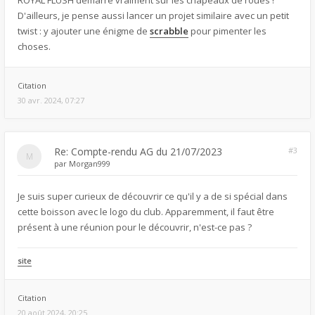
ROYAL FLUSH démarre vraiment sur les chapeaux de roues !
D'ailleurs, je pense aussi lancer un projet similaire avec un petit
twist : y ajouter une énigme de
scrabble
pour pimenter les
choses.
Citation
30 avr. 2024, 07:27
Re: Compte-rendu AG du 21/07/2023
#3
par
Morgan999
Je suis super curieux de découvrir ce qu'il y a de si spécial dans
cette boisson avec le logo du club. Apparemment, il faut être
présent à une réunion pour le découvrir, n'est-ce pas ?
site
Citation
20 août 2024, 20:25