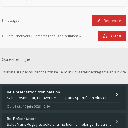
Répondre
3 messages
Aller à
Retourner vers « Comptes rendus de réunions »
Qui est en ligne
Utilisateurs parcourant ce forum : Aucun utilisateur enregistré et 0 invité
Re: Présentation d'un passion…
Salut Cosmostar, Bienvenue ! Les paris sportifs en plus du poker, c'est ce que je fais aussi. Surtout la NBA, je mise su
OursBluff
10 juin 2026, 12:50
,
Re: Présentation
Salut Alain, Rugby et poker, j'aime bien le mélange. Tu suis le rugby du coin ? Moi j'essaie d'aller voir des matchs de