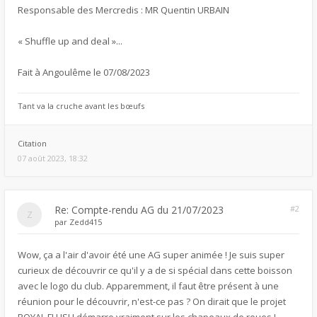
Responsable des Mercredis : MR Quentin URBAIN
« Shuffle up and deal »...
Fait à Angoulême le 07/08/2023
Tant va la cruche avant les bœufs
Citation
07 août 2023, 18:32
Re: Compte-rendu AG du 21/07/2023
#2
par
Zedd415
Wow, ça a l'air d'avoir été une AG super animée ! Je suis super
curieux de découvrir ce qu'il y a de si spécial dans cette boisson
avec le logo du club. Apparemment, il faut être présent à une
réunion pour le découvrir, n'est-ce pas ? On dirait que le projet