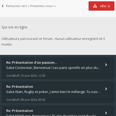
Aller à
Retourner vers « Présentez-vous ! »
Qui est en ligne
Utilisateurs parcourant ce forum : Aucun utilisateur enregistré et 3
invités
Re: Présentation d'un passion…
Salut Cosmostar, Bienvenue ! Les paris sportifs en plus du poker, c'est ce que je fais aussi. Surtout la NBA, je mise su
OursBluff
10 juin 2026, 12:50
,
Re: Présentation
Salut Alain, Rugby et poker, j'aime bien le mélange. Tu suis le rugby du coin ? Moi j'essaie d'aller voir des matchs de
OursBluff
08 juin 2026, 09:42
,
Re: Présentation
Salut Stéphane, Bienvenue ! 25 ans de poker c'est du vécu quand même. Moi je suis relativementnouveau (2018) mais j'ai a