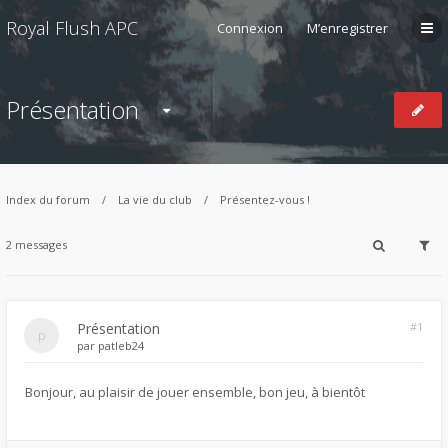
Royal Flush APC
Connexion
M’enregistrer
Présentation
Index du forum
La vie du club
Présentez-vous !
2 messages
Présentation
#1
par
patleb24
Bonjour, au plaisir de jouer ensemble, bon jeu, à bientôt