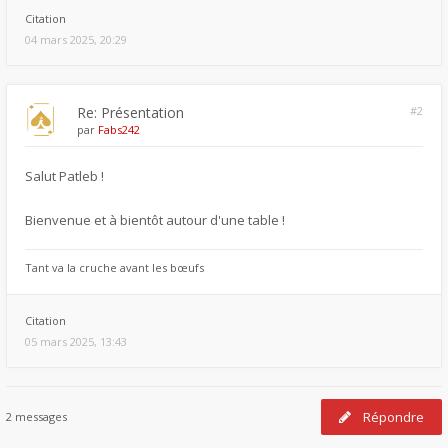
Citation
04 mars 2025, 20:29
Re: Présentation
#2
par
Fabs242
Salut Patleb !
Bienvenue et à bientôt autour d'une table !
Tant va la cruche avant les bœufs
Citation
05 mars 2025, 13:43
Répondre
2 messages