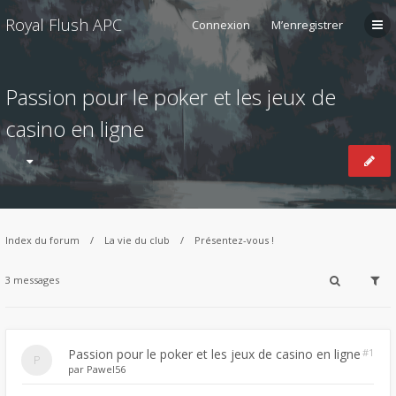
Royal Flush APC
Connexion
M’enregistrer
Passion pour le poker et les jeux de
casino en ligne
Index du forum
La vie du club
Présentez-vous !
3 messages
Passion pour le poker et les jeux de casino en ligne
#1
par
Pawel56