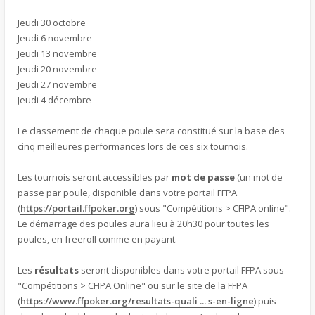
Jeudi 30 octobre
Jeudi 6 novembre
Jeudi 13 novembre
Jeudi 20 novembre
Jeudi 27 novembre
Jeudi 4 décembre
Le classement de chaque poule sera constitué sur la base des
cinq meilleures performances lors de ces six tournois.
Les tournois seront accessibles par
mot de passe
(un mot de
passe par poule, disponible dans votre portail FFPA
(
https://portail.ffpoker.org
) sous "Compétitions > CFIPA online".
Le démarrage des poules aura lieu à 20h30 pour toutes les
poules, en freeroll comme en payant.
Les
résultats
seront disponibles dans votre portail FFPA sous
"Compétitions > CFIPA Online" ou sur le site de la FFPA
(
https://www.ffpoker.org/resultats-quali ... s-en-ligne
) puis