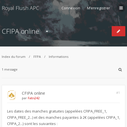
Royal Flush APC
Connexion
M’enregistrer
CFIPA online
Index du forum
FFPA
Informations
1 message
CFIPA online
#1
par
Fabs242
Les dates des manches gratuites (appelées CFIPA_FREE_1,
CFIPA_FREE_2...) et des manches payantes à 2€ (appelées CFIPA_1,
CFIPA_2...) sont les suivantes :