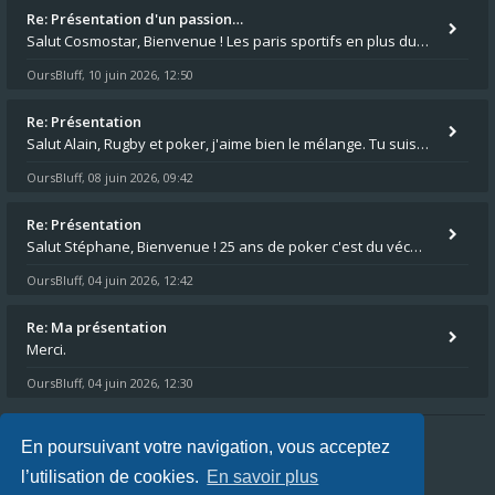
Re: Présentation d'un passion…
Salut Cosmostar, Bienvenue ! Les paris sportifs en plus du poker, c'est ce que je fais aussi. Surtout la NBA, je mise su
OursBluff
10 juin 2026, 12:50
,
Re: Présentation
Salut Alain, Rugby et poker, j'aime bien le mélange. Tu suis le rugby du coin ? Moi j'essaie d'aller voir des matchs de
OursBluff
08 juin 2026, 09:42
,
Re: Présentation
Salut Stéphane, Bienvenue ! 25 ans de poker c'est du vécu quand même. Moi je suis relativementnouveau (2018) mais j'ai a
OursBluff
04 juin 2026, 12:42
,
Re: Ma présentation
Merci.
OursBluff
04 juin 2026, 12:30
,
En poursuivant votre navigation, vous acceptez
Index du forum
FAQ
L’équipe du forum
l’utilisation de cookies.
En savoir plus