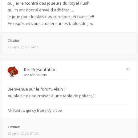
ou j ai rencontré des joueurs du Royal Flush
qui m ont donné envie d adhérer ....
Je joue pour le plaisir avec respect et humilité!!
En espérant vous croiser sur les tables de jeu
Citation
27 janv. 2026, 14:13
Re: Présentation
#2
par
Mr.Kaktus
Bienvenue sur le forum, Alain !
Au plaisir de se croiser à une table de poker ;-)
Mr.Kaktus, qui s'y frotte s'y pique.
Citation
28 janv. 2026, 01:26