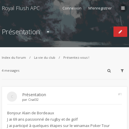
Royal Flush APC
Connexion
M’enregistrer
Présentation
Index du forum
La vie du club
Présentez-vous !
4 messages
Présentation
#1
par
Cisal32
Bonjour Alain de Bordeaux
J ai 69 ans passionné de rugby et de golf
J ai participé à quelques étapes sur le winamax Poker Tour