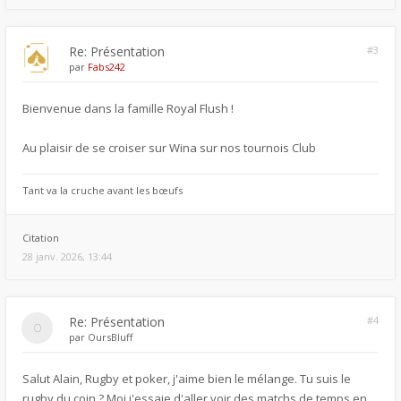
Re: Présentation
#3
par
Fabs242
Bienvenue dans la famille Royal Flush !
Au plaisir de se croiser sur Wina sur nos tournois Club
Tant va la cruche avant les bœufs
Citation
28 janv. 2026, 13:44
Re: Présentation
#4
par
OursBluff
Salut Alain, Rugby et poker, j'aime bien le mélange. Tu suis le
rugby du coin ? Moi j'essaie d'aller voir des matchs de temps en