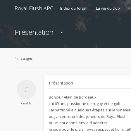
Royal Flush APC
Index du forum
La vie du club
P
Présentation
4 messages
Présentation
Bonjour Alain de Bordeaux
Cisal32
J ai 69 ans passionné de rugby et de golf
J ai participé à quelques étapes sur le winam
ou j ai rencontré des joueurs du Royal Flush
qui m ont donné envie d adhérer ....
Je joue pour le plaisir avec respect et humilité!!