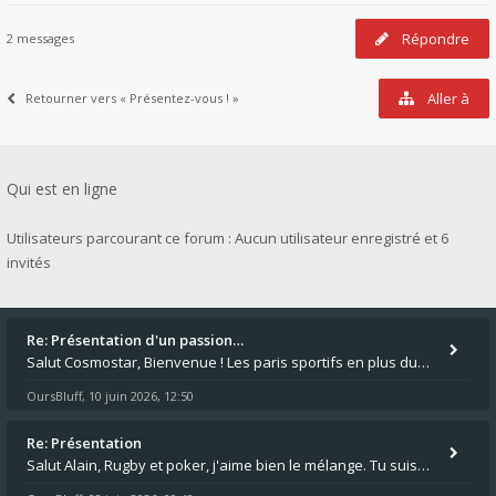
Répondre
2 messages
Aller à
Retourner vers « Présentez-vous ! »
Qui est en ligne
Utilisateurs parcourant ce forum : Aucun utilisateur enregistré et 6
invités
Re: Présentation d'un passion…
Salut Cosmostar, Bienvenue ! Les paris sportifs en plus du poker, c'est ce que je fais aussi. Surtout la NBA, je mise su
OursBluff
10 juin 2026, 12:50
,
Re: Présentation
Salut Alain, Rugby et poker, j'aime bien le mélange. Tu suis le rugby du coin ? Moi j'essaie d'aller voir des matchs de