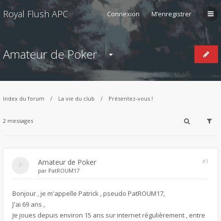
Royal Flush APC
Connexion
M’enregistrer
Amateur de Poker
Index du forum
La vie du club
Présentez-vous !
2 messages
Amateur de Poker
#1
par
PatROUM17
Bonjour , je m'appelle Patrick , pseudo PatROUM17,
J'ai 69 ans ,
Je joues depuis environ 15 ans sur internet régulièrement , entre