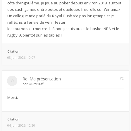
côté d'Angoulême. Je joue au poker depuis environ 2018, surtout
des cash games entre potes et quelques freerolls sur Winamax.
Un collègue m'a parlé du Royal Flush y'a pas longtemps et je
réfléchis à l'envie de venir tester
les tournois du mercredi. Sinon je suis aussi le basket NBA et le
rugby. A bientôt sur les tables !
Citation
03 juin 2026, 10:07
Re: Ma présentation
#2
par
OursBluff
Merci.
Citation
04 juin 2026, 12:30