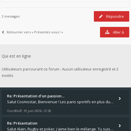
Répondre
2 messages
Aller à
Retourner vers « Présentez-vous ! »
Qui est en ligne
Utilisateurs parcourant ce forum : Aucun utilisateur enregistré et 2
invités
Re: Présentation d'un passion…
Salut Cosmostar, Bienvenue ! Les paris sportifs en plus du poker, c'est ce que je fais aussi. Surtout la NBA, je mise su
OursBluff
10 juin 2026, 12:50
,
Re: Présentation
Salut Alain, Rugby et poker, j'aime bien le mélange. Tu suis le rugby du coin ? Moi j'essaie d'aller voir des matchs de