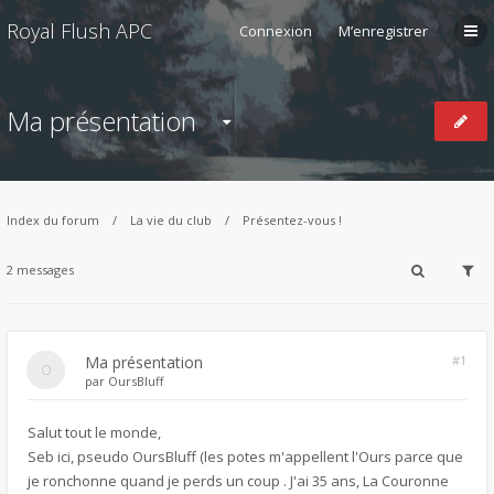
Royal Flush APC
Connexion
M’enregistrer
Ma présentation
Index du forum
La vie du club
Présentez-vous !
2 messages
Ma présentation
#1
par
OursBluff
Salut tout le monde,
Seb ici, pseudo OursBluff (les potes m'appellent l'Ours parce que
je ronchonne quand je perds un coup . J'ai 35 ans, La Couronne