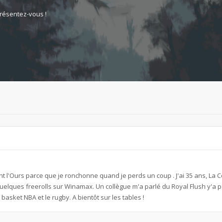
résentez-vous !
ent l'Ours parce que je ronchonne quand je perds un coup . J'ai 35 ans, L
elques freerolls sur Winamax. Un collègue m'a parlé du Royal Flush y'a pas
 basket NBA et le rugby. A bientôt sur les tables !