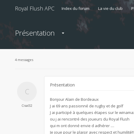
Royal Flush APC
Index du forum
La vie du club
P
Présentation
4 messages
Présentation
Bonjour Alain de Bordeaux
Cisal32
J ai 69 ans passionné de rugby et de golf
J ai participé à quelques étapes sur le winam
ou j ai rencontré des joueurs du Royal Flush
qui m ont donné envie d adhérer ....
Je joue pour le plaisir avec respect et humilité!!