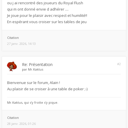
ou j ai rencontré des joueurs du Royal Flush
qui m ont donné envie d adhérer ....
Je joue pour le plaisir avec respect et humilité!!
En espérant vous croiser sur les tables de jeu
Citation
27 janv. 2026, 14:13
Re: Présentation
#2
par
Mr.Kaktus
Bienvenue sur le forum, Alain !
Au plaisir de se croiser à une table de poker ;-)
Mr.Kaktus, qui s'y frotte s'y pique.
Citation
28 janv. 2026, 01:26