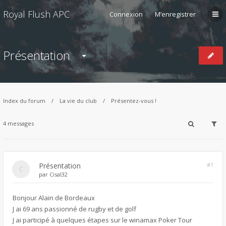
Royal Flush APC
Connexion
M’enregistrer
Présentation
Index du forum
La vie du club
Présentez-vous !
4 messages
Présentation
#1
par
Cisal32
Bonjour Alain de Bordeaux
J ai 69 ans passionné de rugby et de golf
J ai participé à quelques étapes sur le winamax Poker Tour