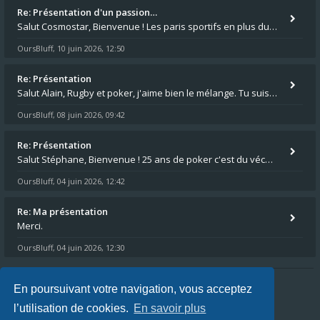
Re: Présentation d'un passion…
Salut Cosmostar, Bienvenue ! Les paris sportifs en plus du poker, c'est ce que je fais aussi. Surtout la NBA, je mise su
OursBluff
10 juin 2026, 12:50
,
Re: Présentation
Salut Alain, Rugby et poker, j'aime bien le mélange. Tu suis le rugby du coin ? Moi j'essaie d'aller voir des matchs de
OursBluff
08 juin 2026, 09:42
,
Re: Présentation
Salut Stéphane, Bienvenue ! 25 ans de poker c'est du vécu quand même. Moi je suis relativementnouveau (2018) mais j'ai a
OursBluff
04 juin 2026, 12:42
,
Re: Ma présentation
Merci.
OursBluff
04 juin 2026, 12:30
,
En poursuivant votre navigation, vous acceptez
Index du forum
FAQ
L’équipe du forum
l’utilisation de cookies.
En savoir plus