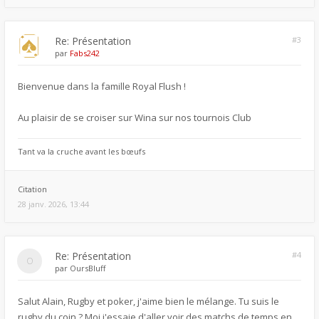
Re: Présentation
#3
par
Fabs242
Bienvenue dans la famille Royal Flush !
Au plaisir de se croiser sur Wina sur nos tournois Club
Tant va la cruche avant les bœufs
Citation
28 janv. 2026, 13:44
Re: Présentation
#4
par
OursBluff
Salut Alain, Rugby et poker, j'aime bien le mélange. Tu suis le
rugby du coin ? Moi j'essaie d'aller voir des matchs de temps en