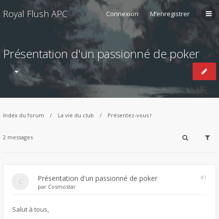
Royal Flush APC
Connexion
M’enregistrer
Présentation d'un passionné de poker
Index du forum
La vie du club
Présentez-vous !
2 messages
Présentation d'un passionné de poker
#1
par
Cosmostar
Salut à tous,