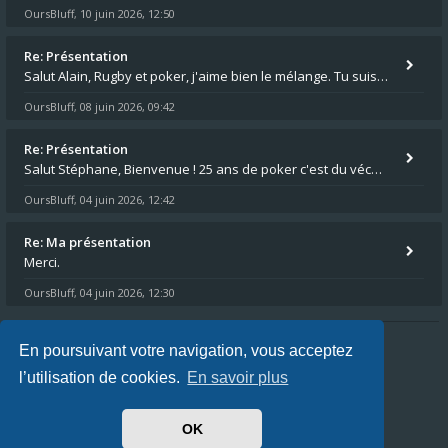
OursBluff
10 juin 2026, 12:50
,
Re: Présentation
Salut Alain, Rugby et poker, j'aime bien le mélange. Tu suis le rugby du coin ? Moi j'essaie d'aller voir des matchs de
OursBluff
08 juin 2026, 09:42
,
Re: Présentation
Salut Stéphane, Bienvenue ! 25 ans de poker c'est du vécu quand même. Moi je suis relativementnouveau (2018) mais j'ai a
OursBluff
04 juin 2026, 12:42
,
Re: Ma présentation
Merci.
OursBluff
04 juin 2026, 12:30
,
En poursuivant votre navigation, vous acceptez
Index du forum
FAQ
L’équipe du forum
l’utilisation de cookies.
En savoir plus
Heures au format
UTC+02:00
Nous sommes le 06 août 2026, 23:00
OK
Powered by
phpBB
® Forum Software © phpBB Limited