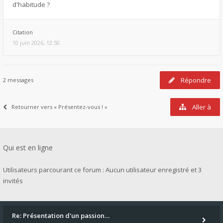
d'habitude ?
Citation
10 juin 2026, 12:50
Répondre
2 messages
Aller à
Retourner vers « Présentez-vous ! »
Qui est en ligne
Utilisateurs parcourant ce forum : Aucun utilisateur enregistré et 3
invités
Re: Présentation d'un passion…